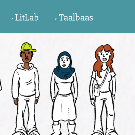
→LitLab
→Taalbaas