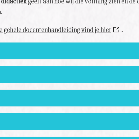
 didactiek
geeft aan hoe wij die vorming zien en de
.
 gehele docentenhandleiding vind je hier
.