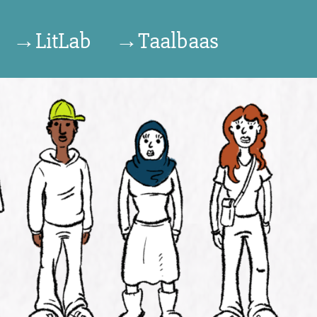
→LitLab
→Taalbaas