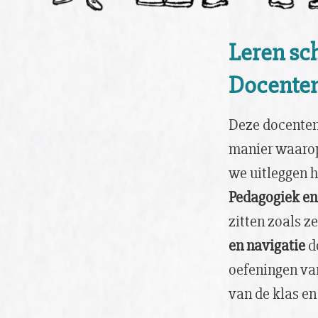
Leren sch
Docenten
Deze docentenh
manier waarop 
we uitleggen h
Pedagogiek en
zitten zoals z
en navigatie
d
oefeningen van
van de klas en