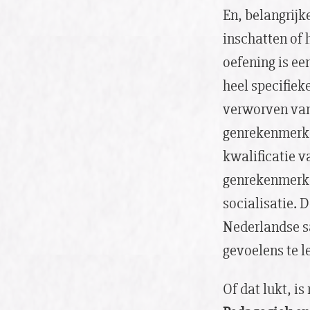
En, belangrijk
inschatten of 
oefening is ee
heel specifiek
verworven van
genrekenmerken
kwalificatie v
genrekenmerke
socialisatie. 
Nederlandse s
gevoelens te 
Of dat lukt, is