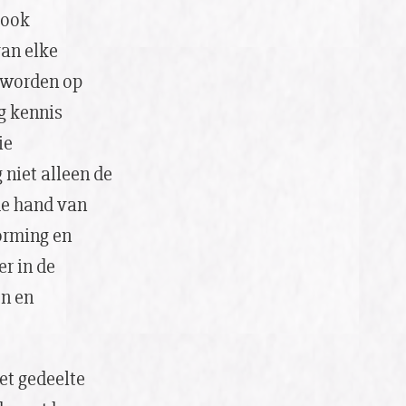
 ook
van elke
d worden op
ng kennis
ie
 niet alleen de
 de hand van
orming en
er in de
n en
Het gedeelte