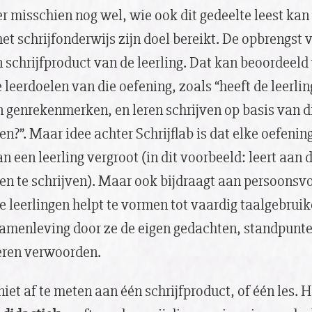
er misschien nog wel, wie ook dit gedeelte leest kan
het schrijfonderwijs zijn doel bereikt. De opbrengst 
n schrijfproduct van de leerling. Dat kan beoordeel
e leerdoelen van die oefening, zoals “heeft de leerli
 genrekenmerken, en leren schrijven op basis van d
?”. Maar idee achter Schrijflab is dat elke oefening
an een leerling vergroot (in dit voorbeeld: leert aan
n te schrijven). Maar ook bijdraagt aan persoonsv
De leerlingen helpt te vormen tot vaardig taalgebruik
amenleving door ze de eigen gedachten, standpunte
leren verwoorden.
 niet af te meten aan één schrijfproduct, of één les. 