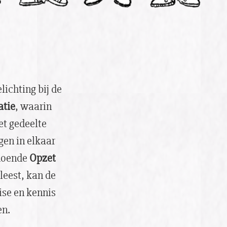
lichting bij de
atie
, waarin
et gedeelte
gen in elkaar
ldoende
Opzet
leest, kan de
ise en kennis
en.