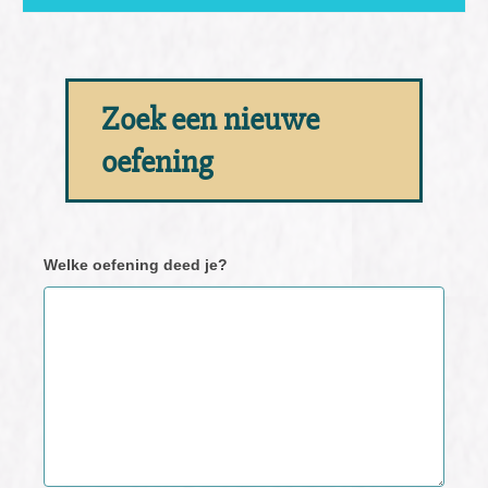
Zoek een nieuwe
oefening
Neem
Welke oefening deed je?
contact
met
ons
op