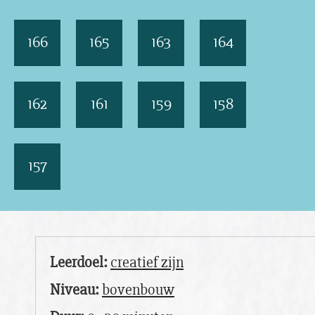
166
165
163
164
162
161
159
158
157
Leerdoel:
creatief zijn
Niveau:
bovenbouw