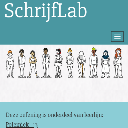
SchrijfLab
Togg
navi
Direct
naar
het
inhoud
Deze oefening is onderdeel van leerlijn:
Polemiek - 13