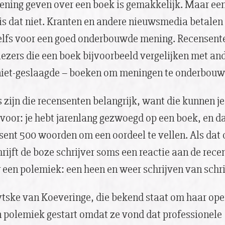
ning geven over een boek is gemakkelijk. Maar ee
s dat niet. Kranten en andere nieuwsmedia betalen
elfs voor een goed onderbouwde mening. Recensente
lezers die een boek bijvoorbeeld vergelijken met an
niet-geslaagde – boeken om meningen te onderbou
s zijn die recensenten belangrijk, want die kunnen j
e voor: je hebt jarenlang gezwoegd op een boek, en d
sent 500 woorden om een oordeel te vellen. Als dat
chrijft de boze schrijver soms een reactie aan de rec
w een polemiek: een heen en weer schrijven van schri
ytske van Koeveringe, die bekend staat om haar op
n polemiek gestart omdat ze vond dat professionele