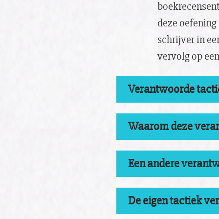
boekrecensent
deze oefening
schrijver in e
vervolg op ee
Verantwoorde tacti
Waarom deze veran
Een andere verantw
De eigen tactiek v