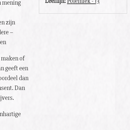
Leerlijn:
Polemiek - 13
n mening
n zijn
dere –
wen
e maken of
an geeft een
 oordeel dan
ensent. Dan
jvers.
enhartige