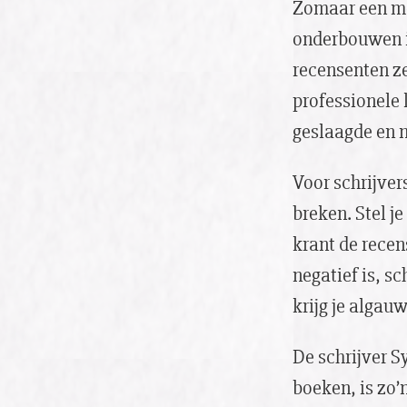
Zomaar een me
onderbouwen i
recensenten z
professionele 
geslaagde en 
Voor schrijver
breken. Stel j
krant de recen
negatief is, s
krijg je algau
De schrijver S
boeken, is zo’