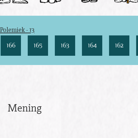
Polemiek - 13
166
165
163
164
162
Mening