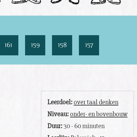
161
159
158
157
Leerdoel:
over taal denken
Niveau:
onder- en bovenbouw
Duur:
30 - 60 minuten