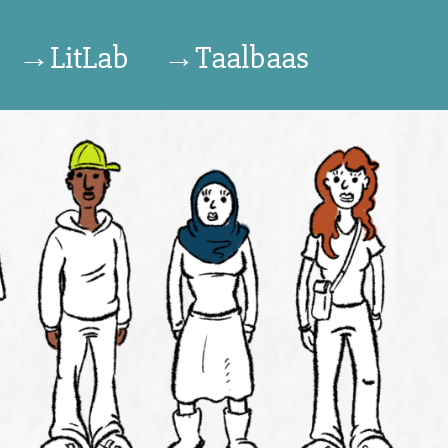
→LitLab
→Taalbaas