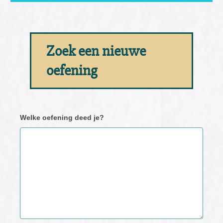
Zoek een nieuwe
oefening
Neem
Welke oefening deed je?
contact
met
ons
op