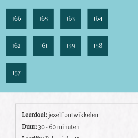
166
165
163
164
162
161
159
158
157
Leerdoel:
jezelf ontwikkelen
Duur:
30 - 60 minuten