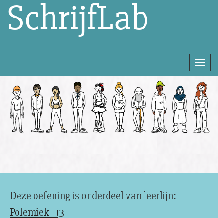
SchrijfLab
Togg
navi
Direct
naar
het
inhoud
Deze oefening is onderdeel van leerlijn:
Polemiek - 13