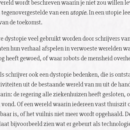
reld wordt beschreven waarin je niet zou willen le
t tegenovergestelde van een
utopie
. In een utopie le
 van de toekomst.
nre dystopie veel gebruikt worden door schrijvers va
laten hun verhaal afspelen in verwoeste werelden w
og heeft gewoed, of waar robots de mensheid overh
ls schrijver ook een dystopie bedenken, die is onts
iviteiten uit de bestaande wereld van nu uit de hand
rin: de regering alle ziekenhuizen heeft gesloten, 
 vond. Of een wereld waarin iedereen vast thuiszit 
gbaar is, of het vuilnis niet meer wordt opgehaald. De
 laat bijvoorbeeld zien wat er gebeurt als technolog