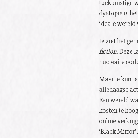
toekomstige we
dystopie is he
ideale wereld
Je ziet het ge
fiction
. Deze 
nucleaire oorl
Maar je kunt a
alledaagse act
Een wereld waa
kosten te hoog
online verkrij
‘Black Mirror’