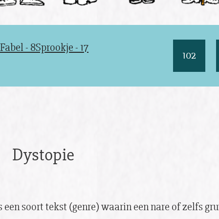
Fabel - 8
Sprookje - 17
102
Dystopie
s een soort tekst (genre) waarin een nare of zelfs gr