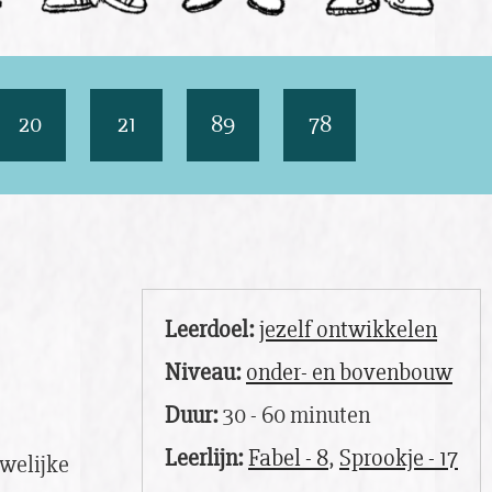
20
21
89
78
Leerdoel:
jezelf ontwikkelen
Niveau:
onder- en bovenbouw
Duur:
30 - 60 minuten
Leerlijn:
Fabel - 8
,
Sprookje - 17
uwelijke