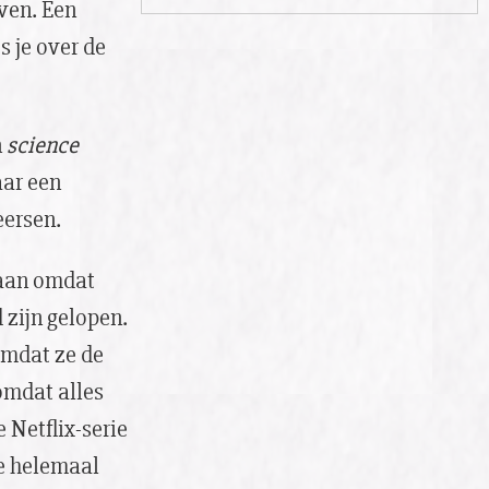
ven. Een
es je over de
n
science
aar een
eersen.
taan omdat
 zijn gelopen.
omdat ze de
omdat alles
 Netflix-serie
ie helemaal