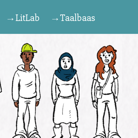
→LitLab
→Taalbaas