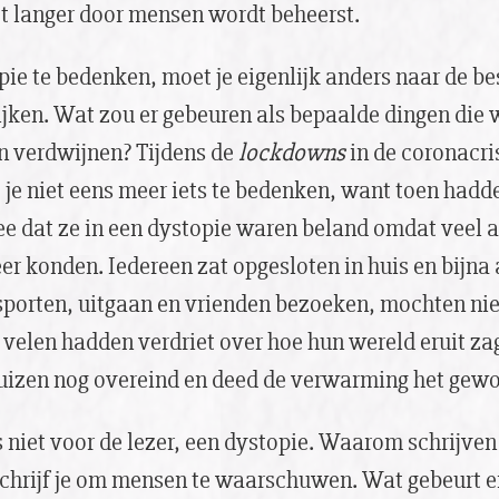
et langer door mensen wordt beheerst.
ie te bedenken, moet je eigenlijk anders naar de b
ijken. Wat zou er gebeuren als bepaalde dingen die
n verdwijnen? Tijdens de
lockdowns
in de coronacri
 je niet eens meer iets te bedenken, want toen hadd
ee dat ze in een dystopie waren beland omdat veel 
er konden. Iedereen zat opgesloten in huis en bijna 
sporten, uitgaan en vrienden bezoeken, mochten nie
velen hadden verdriet over hoe hun wereld eruit zag
huizen nog overeind en deed de verwarming het gew
s niet voor de lezer, een dystopie. Waarom schrijve
chrijf je om mensen te waarschuwen. Wat gebeurt er