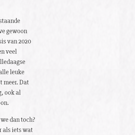
estaande
 we gewoon
sis van 2020
en veel
alledaagse
alle leuke
t meer. Dat
, ook al
oon.
n we dan toch?
 als iets wat