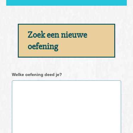
Zoek een nieuwe
oefening
Neem
Welke oefening deed je?
contact
met
ons
op