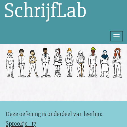
SchrijfLab
Togg
navi
Direct
naar
het
inhoud
Deze oefening is onderdeel van leerlijn:
Sprookje - 17