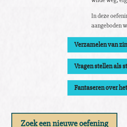
wilde weg, erg
In deze oefeni
aangeboden waa
Verzamelen van zinn
Vragen stellen als s
Fantaseren over het
Zoek een nieuwe oefening