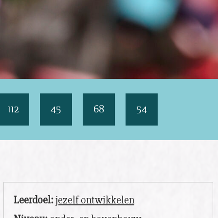
112
45
68
54
Leerdoel:
jezelf ontwikkelen