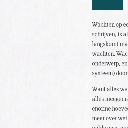
Wachten op ee
schrijven, is a
langskomt maa
wachten. Wacht
onderwerp, en 
systeem) door
Want alles wat 
alles meegemaa
enorme hoevee
meer over wete