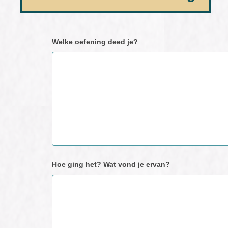
Neem
Welke oefening deed je?
contact
met
ons
op
Hoe ging het? Wat vond je ervan?