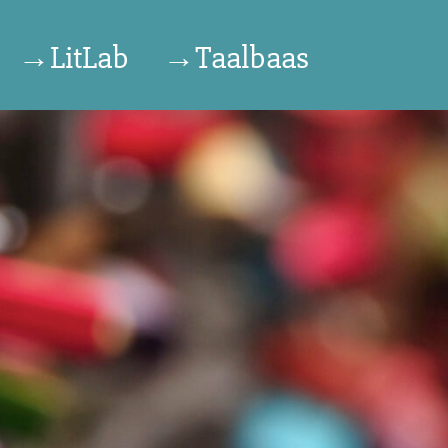
→LitLab
→Taalbaas