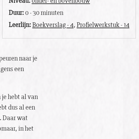
Niveau:
onder- en bovenbouw
Duur:
0 - 30 minuten
Leerlijn:
Boekverslag - 4
,
Profielwerkstuk - 14
peuren naar je
lgens een
n je hebt al van
bt dus al een
. Daar wat
omaar, in het