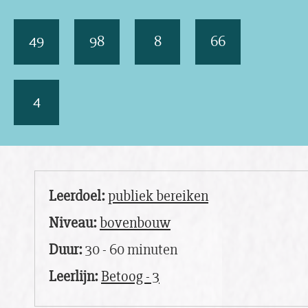
49
98
8
66
4
Leerdoel:
publiek bereiken
Niveau:
bovenbouw
Duur:
30 - 60 minuten
Leerlijn:
Betoog - 3