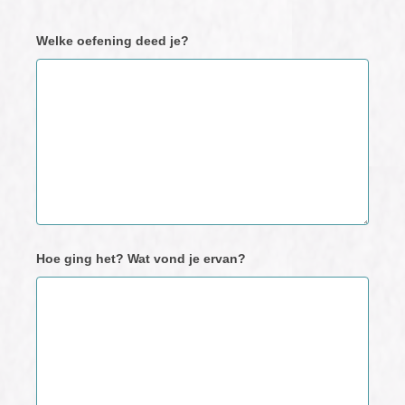
Neem
Welke oefening deed je?
contact
met
ons
op
Hoe ging het? Wat vond je ervan?