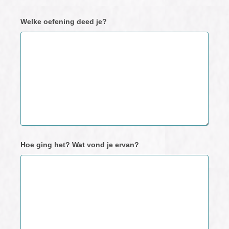
Neem
Welke oefening deed je?
contact
met
ons
op
Hoe ging het? Wat vond je ervan?